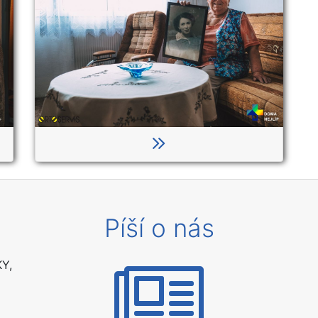
Píší o nás
Y,