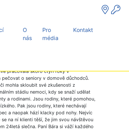
cí
O
Pro
Kontakt
nás
média
íve pracovala skoro čtyři roky v
ala pečovat o seniory v domově důchodců.
i mohla skloubit své zkušenosti z
inálním stádiu nemoci, kdy se snaží udělat
nty a rodinami. Jsou rodiny, které pomohou,
zkého. Pak jsou rodiny, které nechávají
vůbec a naopak hází klacky pod nohy. Nejvíc
že se na ní klienti těší, že jim svou návštěvou
tem 24letá slečna. Paní Bára si váží každého