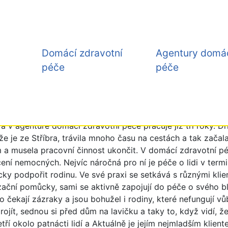
Domácí zdravotní
Agentury domá
péče
péče
bora Janoutová
a v agentuře domácí zdravotní péče pracuje již tři roky. Dř
že je ze Stříbra, trávila mnoho času na cestách a tak zač
musela pracovní činnost ukončit. V domácí zdravotní péč
éčení nemocných. Nejvíc náročná pro ní je péče o lidi v term
cky podpořit rodinu. Ve své praxi se setkává s různými klie
ční pomůcky, sami se aktivně zapojují do péče o svého blí
o čekají zázraky a jsou bohužel i rodiny, které nefungují 
ou projít, sednou si před dům na lavičku a taky to, když vidí, 
ří okolo patnácti lidí a Aktuálně je jejím nejmladším klien