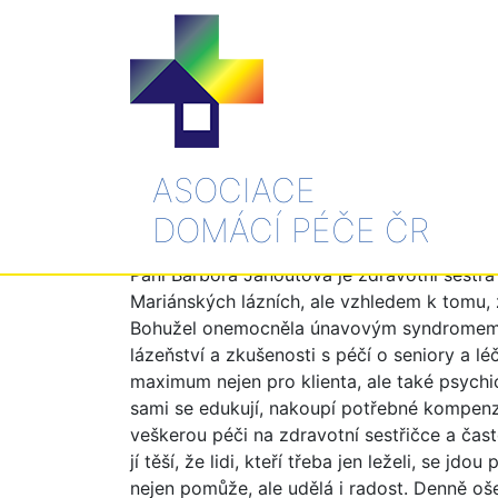
ASOCIACE
Doma nejlíp - Bar
DOMÁCÍ PÉČE ČR
Paní Barbora Janoutová je zdravotní sestra 
Mariánských lázních, ale vzhledem k tomu, 
Bohužel onemocněla únavovým syndromem a 
lázeňství a zkušenosti s péčí o seniory a l
maximum nejen pro klienta, ale také psychi
sami se edukují, nakoupí potřebné kompenza
veškerou péči na zdravotní sestřičce a čast
jí těší, že lidi, kteří třeba jen leželi, se jd
nejen pomůže, ale udělá i radost. Denně ošet