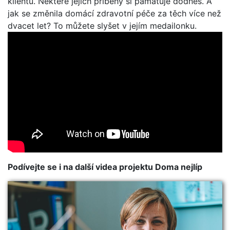
klientů. Některé jejich příběhy si pamatuje dodnes. A
jak se změnila domácí zdravotní péče za těch více než
dvacet let? To můžete slyšet v jejím medailonku.
Podívejte se i na další videa projektu Doma nejlíp